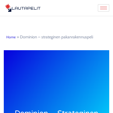
Siirry
suoraan
sisältöön
»
Dominion – strateginen pakanrakennuspeli
Home