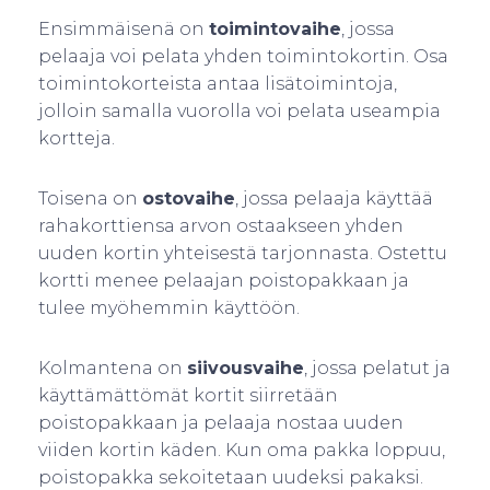
Ensimmäisenä on
toimintovaihe
, jossa
pelaaja voi pelata yhden toimintokortin. Osa
toimintokorteista antaa lisätoimintoja,
jolloin samalla vuorolla voi pelata useampia
kortteja.
Toisena on
ostovaihe
, jossa pelaaja käyttää
rahakorttiensa arvon ostaakseen yhden
uuden kortin yhteisestä tarjonnasta. Ostettu
kortti menee pelaajan poistopakkaan ja
tulee myöhemmin käyttöön.
Kolmantena on
siivousvaihe
, jossa pelatut ja
käyttämättömät kortit siirretään
poistopakkaan ja pelaaja nostaa uuden
viiden kortin käden. Kun oma pakka loppuu,
poistopakka sekoitetaan uudeksi pakaksi.