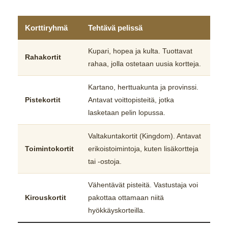
Korttiryhmä
Tehtävä pelissä
Kupari, hopea ja kulta. Tuottavat
Rahakortit
rahaa, jolla ostetaan uusia kortteja.
Kartano, herttuakunta ja provinssi.
Pistekortit
Antavat voittopisteitä, jotka
lasketaan pelin lopussa.
Valtakuntakortit (Kingdom). Antavat
Toimintokortit
erikoistoimintoja, kuten lisäkortteja
tai -ostoja.
Vähentävät pisteitä. Vastustaja voi
Kirouskortit
pakottaa ottamaan niitä
hyökkäyskorteilla.