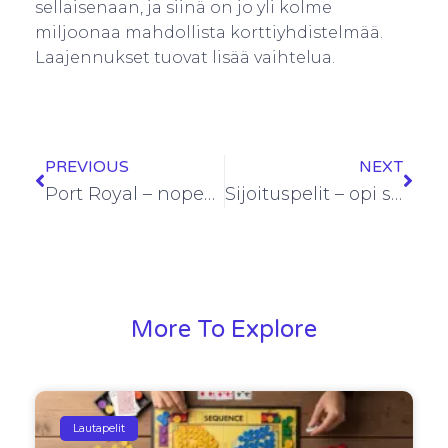
sellaisenaan, ja siinä on jo yli kolme
miljoonaa mahdollista korttiyhdistelmää.
Laajennukset tuovat lisää vaihtelua.
PREVIOUS
NEXT
Port Royal – nopea ja helppo merirosvokorttipeli
Sijoituspelit – opi sijoittamisen perusteita lautapelien avulla
More To Explore
Lautapelit