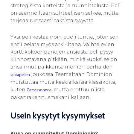
strategisista korteista ja suunnittelusta. Peli
on säännöiltään suhteellisen selkeä, mutta
tarjoaa runsaasti taktista syvyyttä.
Yksi peli kestää noin puoli tuntia, joten sen
ehtii pelata myös arki-iltana. Vaihtelevien
korttikokoonpanojen ansiosta peli pysyy
kiinnostavana pitkään, minkä vuoksi se on
ansainnut paikkansa monien parhaiden
joukossa. Teemaltaan Dominion
lautapelien
muistuttaa muita keskiaikaisia klassikoita,
kuten
, mutta erottuu niistä
Carcassonnea
pakanrakennusmekaniikallaan.
Usein kysytyt kysymykset
Kuka on suunnitellut Dominionin?