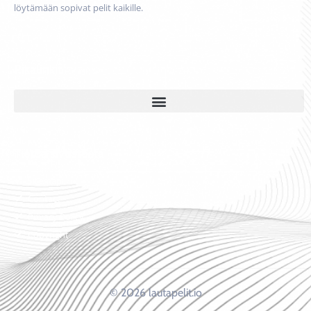
löytämään sopivat pelit kaikille.
Pikalinkit
Tietoa sivustosta
Sitemap
Contact
Privacy Policy
Copyright
© 2026 lautapelit.io