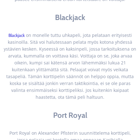
Blackjack
on monelle tuttu uhkapeli, jota pelataan erityisesti
Blackjack
kasinoilla. Sitä voi halutessaan pelata myös kotona yhdessä
ystävien kesken. Kyseessä on kaksinpeli, jossa tarkoituksena on
arvata, kummalla on voittava käsi. Voittaja on se, joka arvaa
oikein, kumpi sai kätensä arvon lähemmäksi lukua 21
kuitenkaan ylittämättä sitä. Pelaajat voivat myös veikata
tasapeliä. Tämän korttipelin säännöt on helppo oppia, mutta
koska se sisältää jonkin verran taktikointia, ei se ole paras
valinta ensimmäiseksi korttipeliksi. Jos kuitenkin kaipaat
haastetta, ota tämä peli haltuun.
Port Royal
Port Royal on Alexander Pfisterin suunnittelema korttipeli,
jossa pelaaja voi koetella omaa onneaan Karibialla