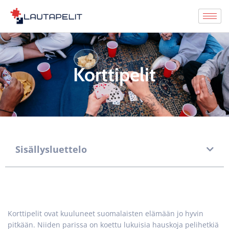
Siirry
suoraan
sisältöön
Korttipelit
Sisällysluettelo
Korttipelit ovat kuuluneet suomalaisten elämään jo hyvin
pitkään. Niiden parissa on koettu lukuisia hauskoja pelihetkiä