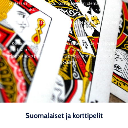
yhdessä muiden kanssa. Korttipelejä on olemassa todella
monia erilaisia, mutta niitä kaikkia yhdistää se, että niiden
pelaamiseen tarvitaan pelikortit. Lisäksi niissä on yleensä
tarkoituksena päästä eroon omista korteista tai kerätä itselle
mahdollisimman paljon pisteitä.
Korttipelejä löytyy monesta eri kategoriasta. Voit löytää
erittäin strategisia pelejä, kuten pokeripelit, tai sitten
helppoja koko perheelle sopivia pelejä. Korttia voi pelata siis
aivan jokainen.
Suomalaiset ja korttipelit