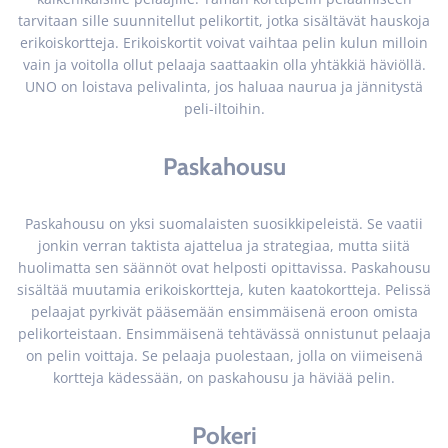
tarvitaan sille suunnitellut pelikortit, jotka sisältävät hauskoja
erikoiskortteja. Erikoiskortit voivat vaihtaa pelin kulun milloin
vain ja voitolla ollut pelaaja saattaakin olla yhtäkkiä häviöllä.
UNO on loistava pelivalinta, jos haluaa naurua ja jännitystä
peli-iltoihin.
Paskahousu
Paskahousu on yksi suomalaisten suosikkipeleistä. Se vaatii
jonkin verran taktista ajattelua ja strategiaa, mutta siitä
huolimatta sen säännöt ovat helposti opittavissa. Paskahousu
sisältää muutamia erikoiskortteja, kuten kaatokortteja. Pelissä
pelaajat pyrkivät pääsemään ensimmäisenä eroon omista
pelikorteistaan. Ensimmäisenä tehtävässä onnistunut pelaaja
on pelin voittaja. Se pelaaja puolestaan, jolla on viimeisenä
kortteja kädessään, on paskahousu ja häviää pelin.
Pokeri