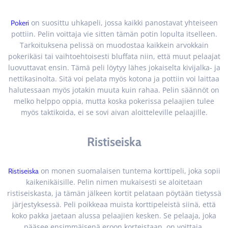
on suosittu uhkapeli, jossa kaikki panostavat yhteiseen
Pokeri
pottiin. Pelin voittaja vie sitten tämän potin lopulta itselleen.
Tarkoituksena pelissä on muodostaa kaikkein arvokkain
pokerikäsi tai vaihtoehtoisesti bluffata niin, että muut pelaajat
luovuttavat ensin. Tämä peli löytyy lähes jokaiselta kivijalka- ja
nettikasinolta. Sitä voi pelata myös kotona ja pottiin voi laittaa
halutessaan myös jotakin muuta kuin rahaa. Pelin säännöt on
melko helppo oppia, mutta koska pokerissa pelaajien tulee
myös taktikoida, ei se sovi aivan aloitteleville pelaajille.
Ristiseiska
on monen suomalaisen tuntema korttipeli, joka sopii
Ristiseiska
kaikenikäisille. Pelin nimen mukaisesti se aloitetaan
ristiseiskasta, ja tämän jälkeen kortit pelataan pöytään tietyssä
järjestyksessä. Peli poikkeaa muista korttipeleistä siinä, että
koko pakka jaetaan alussa pelaajien kesken. Se pelaaja, joka
pääsee ensimmäisenä eroon korteistaan, on voittaja.