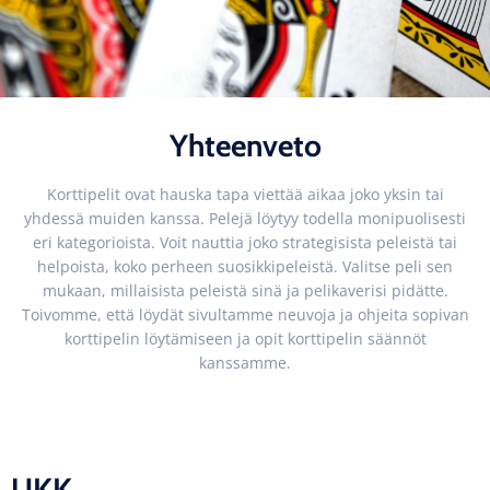
Yhteenveto
Korttipelit ovat hauska tapa viettää aikaa joko yksin tai
yhdessä muiden kanssa. Pelejä löytyy todella monipuolisesti
eri kategorioista. Voit nauttia joko strategisista peleistä tai
helpoista, koko perheen suosikkipeleistä. Valitse peli sen
mukaan, millaisista peleistä sinä ja pelikaverisi pidätte.
Toivomme, että löydät sivultamme neuvoja ja ohjeita sopivan
korttipelin löytämiseen ja opit korttipelin säännöt
kanssamme.
UKK