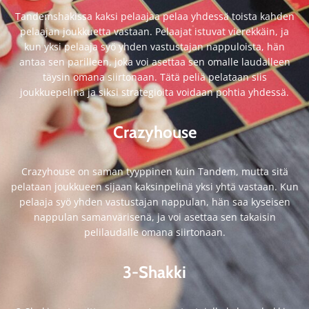
Tandemshakissa kaksi pelaajaa pelaa yhdessä toista kahden
pelaajan joukkuetta vastaan. Pelaajat istuvat vierekkäin, ja
kun yksi pelaaja syö yhden vastustajan nappuloista, hän
antaa sen parilleen, joka voi asettaa sen omalle laudalleen
täysin omana siirtonaan. Tätä peliä pelataan siis
joukkuepelinä ja siksi strategioita voidaan pohtia yhdessä.
Crazyhouse
Crazyhouse on saman tyyppinen kuin Tandem, mutta sitä
pelataan joukkueen sijaan kaksinpelinä yksi yhtä vastaan. Kun
pelaaja syö yhden vastustajan nappulan, hän saa kyseisen
nappulan samanvärisenä, ja voi asettaa sen takaisin
pelilaudalle omana siirtonaan.
3-Shakki