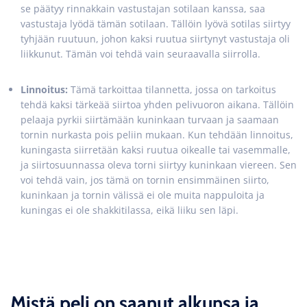
se päätyy rinnakkain vastustajan sotilaan kanssa, saa
vastustaja lyödä tämän sotilaan. Tällöin lyövä sotilas siirtyy
tyhjään ruutuun, johon kaksi ruutua siirtynyt vastustaja oli
liikkunut. Tämän voi tehdä vain seuraavalla siirrolla.
Linnoitus:
Tämä tarkoittaa tilannetta, jossa on tarkoitus
tehdä kaksi tärkeää siirtoa yhden pelivuoron aikana. Tällöin
pelaaja pyrkii siirtämään kuninkaan turvaan ja saamaan
tornin nurkasta pois peliin mukaan. Kun tehdään linnoitus,
kuningasta siirretään kaksi ruutua oikealle tai vasemmalle,
ja siirtosuunnassa oleva torni siirtyy kuninkaan viereen. Sen
voi tehdä vain, jos tämä on tornin ensimmäinen siirto,
kuninkaan ja tornin välissä ei ole muita nappuloita ja
kuningas ei ole shakkitilassa, eikä liiku sen läpi.
Mistä peli on saanut alkunsa ja