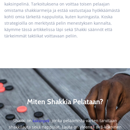
kaksinpelinä. Tarkoituksena on voittaa toisen pelaajan
omistama shakkiarmeija ja estää vastustajaa hyökkäämästä
kohti omia tärkeitä nappuloita, kuten kuningasta. Koska
strategioilla on merkitystä pelin menestyksen kannalta,
käymme tässä artikkelissa läpi sekä Shakki säännöt että
tärkeimmät taktiikat voittavaan peliin.
Miten Shakkia Pelataan?
Shakki on
, jonka pelaamista varten tarvitaan
kaksinpeli
shakkilauta sekä nappulat. Lauta on yleensä 8×8-kokoinen