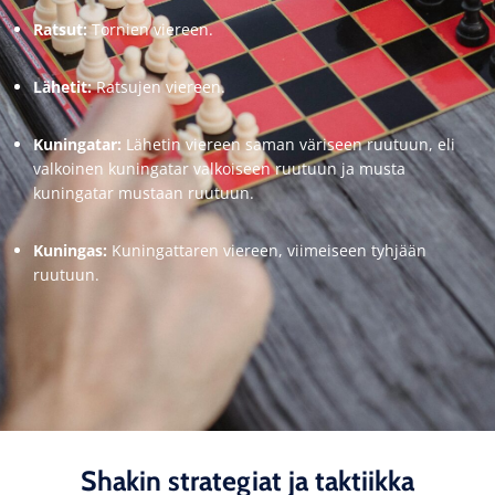
Ratsut:
Tornien viereen.
Lähetit:
Ratsujen viereen.
Kuningatar:
Lähetin viereen saman väriseen ruutuun, eli
valkoinen kuningatar valkoiseen ruutuun ja musta
kuningatar mustaan ruutuun.
Kuningas:
Kuningattaren viereen, viimeiseen tyhjään
ruutuun.
Shakin strategiat ja taktiikka