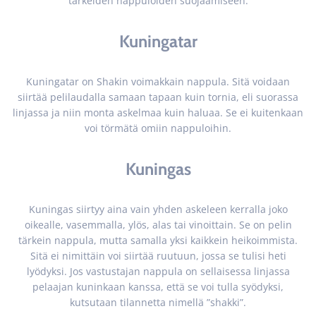
tärkeiden nappuloiden suojaamiseen.
Kuningatar
Kuningatar on Shakin voimakkain nappula. Sitä voidaan
siirtää pelilaudalla samaan tapaan kuin tornia, eli suorassa
linjassa ja niin monta askelmaa kuin haluaa. Se ei kuitenkaan
voi törmätä omiin nappuloihin.
Kuningas
Kuningas siirtyy aina vain yhden askeleen kerralla joko
oikealle, vasemmalla, ylös, alas tai vinoittain. Se on pelin
tärkein nappula, mutta samalla yksi kaikkein heikoimmista.
Sitä ei nimittäin voi siirtää ruutuun, jossa se tulisi heti
lyödyksi. Jos vastustajan nappula on sellaisessa linjassa
pelaajan kuninkaan kanssa, että se voi tulla syödyksi,
kutsutaan tilannetta nimellä ”shakki”.