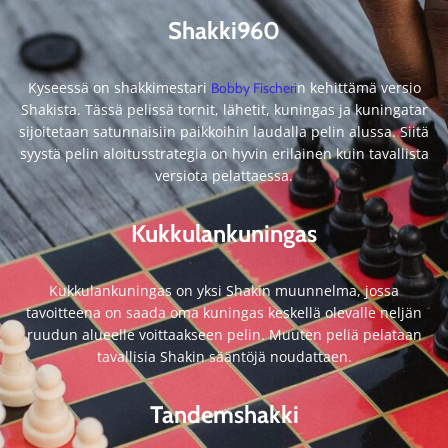
Shakki960
Kyseessä on shakkimestari
n kehittämä versio
Bobby Fischeri
Shakista. Tässä pelissä tornit, lähetit, kuningas ja kuningatar
sijoitetaan satunnaisiin paikkoihin laudalla pelin alussa. Siitä
syystä pelin aloitusstrategia on hyvin erilainen kuin tavallista
versiota pelattaessa.
Kukkulankuningas
Kukkulankuningas on yksi Shakin muunnelma, jossa
tavoitteena on saada oma kuningas keskellä olevalle neljän
ruudun alueelle voittaakseen pelin. Muuten peliä pelataan
tavallisia Shakin sääntöjä noudattaen.
Tandemshakki