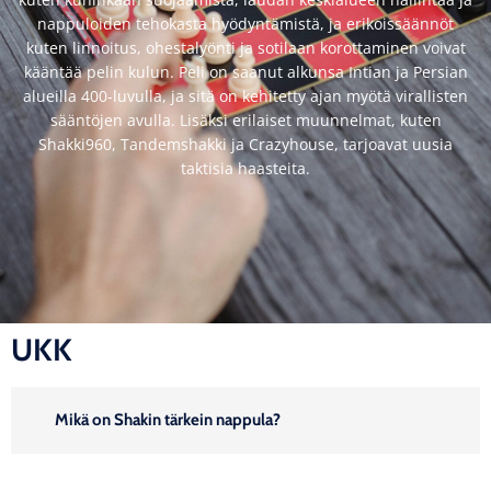
nappuloiden tehokasta hyödyntämistä, ja erikoissäännöt
kuten linnoitus, ohestalyönti ja sotilaan korottaminen voivat
kääntää pelin kulun. Peli on saanut alkunsa Intian ja Persian
alueilla 400-luvulla, ja sitä on kehitetty ajan myötä virallisten
sääntöjen avulla. Lisäksi erilaiset muunnelmat, kuten
Shakki960, Tandemshakki ja Crazyhouse, tarjoavat uusia
taktisia haasteita.
UKK
Mikä on Shakin tärkein nappula?