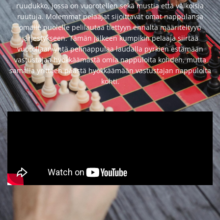
ruudukko, jossa on vuorotellen sekä mustia että valkoisia
ruutuja. Molemmat pelaajat sijoittavat omat nappulansa
omalle puolelle pelilautaa tiettyyn ennalta määriteltyyn
järjestykseen. Tämän jälkeen kumpikin pelaaja siirtää
vuorollaan yhtä pelinappulaa laudalla pyrkien estämään
vastustajaa hyökkäämästä omia nappuloita kohden, mutta
samalla yrittäen päästä hyökkäämään vastustajan nappuloita
kohti.