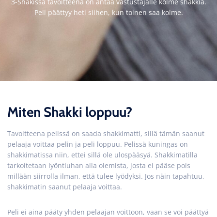
3-Shakissa tavoitteena on antaa vastustajalle kolme shakkia.
Peli päättyy heti siihen, kun toinen saa kolme.
Miten Shakki loppuu?
Tavoitteena pelissä on saada shakkimatti, sillä tämän saanut
pelaaja voittaa pelin ja peli loppuu. Pelissä kuningas on
shakkimatissa niin, ettei sillä ole ulospääsyä. Shakkimatilla
tarkoitetaan lyöntiuhan alla olemista, josta ei pääse pois
millään siirrolla ilman, että tulee lyödyksi. Jos näin tapahtuu,
shakkimatin saanut pelaaja voittaa.
Peli ei aina pääty yhden pelaajan voittoon, vaan se voi päättyä