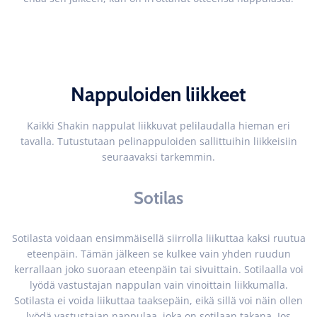
Nappuloiden liikkeet
Kaikki Shakin nappulat liikkuvat pelilaudalla hieman eri
tavalla. Tutustutaan pelinappuloiden sallittuihin liikkeisiin
seuraavaksi tarkemmin.
Sotilas
Sotilasta voidaan ensimmäisellä siirrolla liikuttaa kaksi ruutua
eteenpäin. Tämän jälkeen se kulkee vain yhden ruudun
kerrallaan joko suoraan eteenpäin tai sivuittain. Sotilaalla voi
lyödä vastustajan nappulan vain vinoittain liikkumalla.
Sotilasta ei voida liikuttaa taaksepäin, eikä sillä voi näin ollen
lyödä vastustajan nappulaa, joka on sotilaan takana. Jos