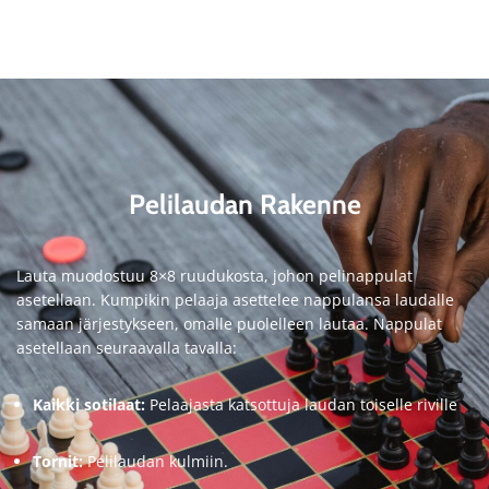
Pelilaudan Rakenne
Lauta muodostuu 8×8 ruudukosta, johon pelinappulat
asetellaan. Kumpikin pelaaja asettelee nappulansa laudalle
samaan järjestykseen, omalle puolelleen lautaa. Nappulat
asetellaan seuraavalla tavalla:
Kaikki sotilaat:
Pelaajasta katsottuja laudan toiselle riville
Tornit:
Pelilaudan kulmiin.