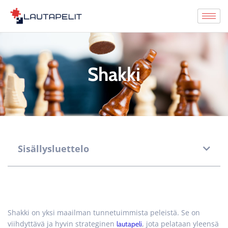
Siirry
suoraan
sisältöön
Shakki
Sisällysluettelo
Shakki on yksi maailman tunnetuimmista peleistä. Se on
viihdyttävä ja hyvin strateginen
, jota pelataan yleensä
lautapeli