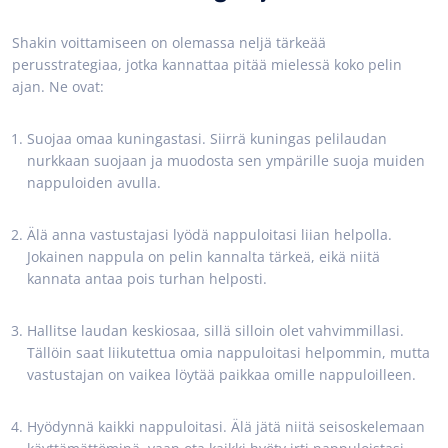
Shakin voittamiseen on olemassa neljä tärkeää
perusstrategiaa, jotka kannattaa pitää mielessä koko pelin
ajan. Ne ovat:
Suojaa omaa kuningastasi. Siirrä kuningas pelilaudan
nurkkaan suojaan ja muodosta sen ympärille suoja muiden
nappuloiden avulla.
Älä anna vastustajasi lyödä nappuloitasi liian helpolla.
Jokainen nappula on pelin kannalta tärkeä, eikä niitä
kannata antaa pois turhan helposti.
Hallitse laudan keskiosaa, sillä silloin olet vahvimmillasi.
Tällöin saat liikutettua omia nappuloitasi helpommin, mutta
vastustajan on vaikea löytää paikkaa omille nappuloilleen.
Hyödynnä kaikki nappuloitasi. Älä jätä niitä seisoskelemaan