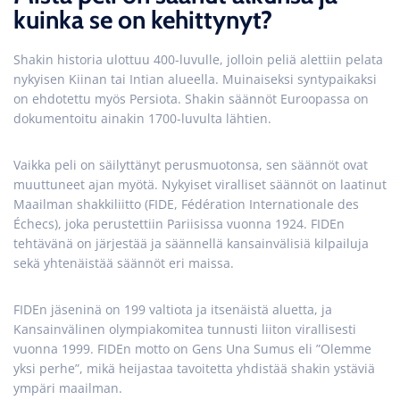
kuinka se on kehittynyt?
Shakin historia ulottuu 400-luvulle, jolloin peliä alettiin pelata
nykyisen Kiinan tai Intian alueella. Muinaiseksi syntypaikaksi
on ehdotettu myös Persiota. Shakin säännöt Euroopassa on
dokumentoitu ainakin 1700-luvulta lähtien.
Vaikka peli on säilyttänyt perusmuotonsa, sen säännöt ovat
muuttuneet ajan myötä. Nykyiset viralliset säännöt on laatinut
Maailman shakkiliitto (FIDE, Fédération Internationale des
Échecs), joka perustettiin Pariisissa vuonna 1924. FIDEn
tehtävänä on järjestää ja säännellä kansainvälisiä kilpailuja
sekä yhtenäistää säännöt eri maissa.
FIDEn jäseninä on 199 valtiota ja itsenäistä aluetta, ja
Kansainvälinen olympiakomitea tunnusti liiton virallisesti
vuonna 1999. FIDEn motto on Gens Una Sumus eli ”Olemme
yksi perhe”, mikä heijastaa tavoitetta yhdistää shakin ystäviä
ympäri maailman.