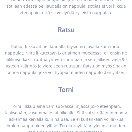
sotilaan edessä pelilaudalla on nappula, sotilas ei voi liikkua
eteenpäin, eikä se voi lyödä kyseistä nappulaa.
Ratsu
Ratsut liikkuvat pelilaudalla täysin eri tavalla kuin muut
nappulat. Niitä liikutetaan L-kirjaimen muodossa, eli ensin ne
liikkuvat kaksi ruutua yhteen suuntaan ja sen jälkeen vielä 90
asteen käännös ja viereiseen ruutuun. Ratsu on myös Shakin
ainoa nappula, joka voi hyppiä muiden nappuloiden ylitse.
Torni
Torni liikkuu aina vain suorassa linjassa joko eteenpäin,
taaksepäin, vasemmalle tai oikealle. Sitä voi siirtää niin monta
askelmaa kerralla kuin haluaa. Se ei kuitenkaan voi liikkua
omien nappuloiden ylitse. Tornia käytetään yleensä muiden