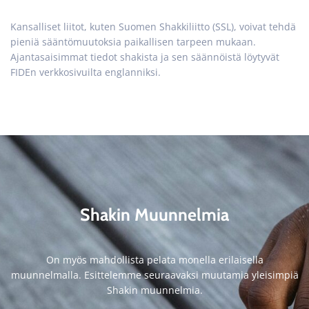
Kansalliset liitot, kuten Suomen Shakkiliitto (SSL), voivat tehdä
pieniä sääntömuutoksia paikallisen tarpeen mukaan.
Ajantasaisimmat tiedot shakista ja sen säännöistä löytyvät
FIDEn verkkosivuilta englanniksi.
Shakin Muunnelmia
On myös mahdollista pelata monella erilaisella
muunnelmalla. Esittelemme seuraavaksi muutamia yleisimpiä
Shakin muunnelmia.