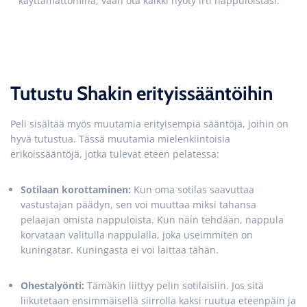
käyttämättöminä, vaan ota kaikki hyöty irti nappuloistasi.
Tutustu Shakin erityissääntöihin
Peli sisältää myös muutamia erityisempiä sääntöjä, joihin on
hyvä tutustua. Tässä muutamia mielenkiintoisia
erikoissääntöjä, jotka tulevat eteen pelatessa:
Sotilaan korottaminen:
Kun oma sotilas saavuttaa
vastustajan päädyn, sen voi muuttaa miksi tahansa
pelaajan omista nappuloista. Kun näin tehdään, nappula
korvataan valitulla nappulalla, joka useimmiten on
kuningatar. Kuningasta ei voi laittaa tähän.
Ohestalyönti:
Tämäkin liittyy pelin sotilaisiin. Jos sitä
liikutetaan ensimmäisellä siirrolla kaksi ruutua eteenpäin ja