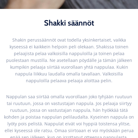
Shakki säännöt
Shakin perussäännöt ovat todella yksinkertaiset, vaikka
kyseessä ei kaikkein helpoin peli olekaan. Shakissa toinen
pelaajista pelaa valkoisilla nappuloilla ja toinen pelaa
puolestaan mustilla. Ne asetellaan pöydälle ja tämän jälkeen
kumpikin pelaaja siirtää vuorollaan yhtä nappulaa. Kukin
nappula liikkuu laudalla omalla tavallaan. Valkoisilla
nappuloilla pelaava pelaaja aloittaa pelin.
Nappulan saa siirtää omalla vuorollaan joko tyhjään ruutuun
tai ruutuun, jossa on vastustajan nappula. Jos pelaaja siirtyy
ruutuun, jossa on vastustajan nappula, hän hyökkää tätä
kohden ja poistaa nappulan pelilaudalta. Kyseinen nappula on
lyöty pois pelistä. Nappulat eivät voi hyppiä toistensa ylitse,
ellei kyseessä ole ratsu. Omaa siirtoaan ei voi myöskään perua
enää sen jälkeen, kun on irrottanut otteensa nappulasta.