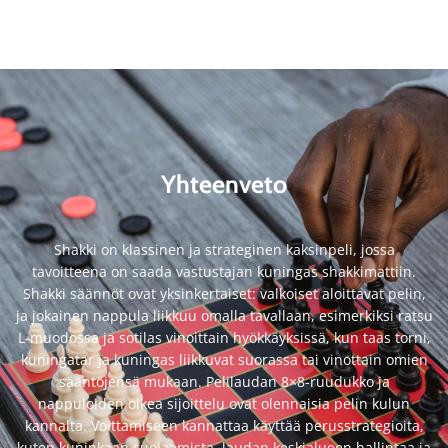
Yhteenveto
Shakki on klassinen ja strateginen kaksinpeli, jossa
tavoitteena on saada vastustajan kuningas shakkimattiin.
Shakki säännöt ovat yksinkertaiset: valkoiset aloittavat pelin,
ja jokainen nappula liikkuu omalla tavallaan, esimerkiksi ratsu
L-muodossa ja sotilas vinoittain hyökkäyksissä, kun taas torni,
kuningatar ja kuningas liikkuvat suorassa tai vinottain omien
sääntöjensä mukaan. Pelilaudan 8×8-ruudukko ja
nappuloiden oikea sijoittelu ovat olennaisia pelin kulun
kannalta. Voittamiseen kannattaa käyttää perusstrategioita,
kuten kuninkaan suojaamista, laudan keskialueen hallintaa ja