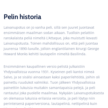
Pelin historia
Laivanupotus on jo vanha peli, sillä sen juuret juontavat
ensimmäisen maailman sodan aikaan. Tuolloin pelattiin
ranskalaista peliä nimeltä L’Attaque, joka muistutti kovasti
Laivanupotusta. Toinen mahdollisuus on, että peli juontaa
juurensa 1890-luvulle, jolloin englantilainen kirurgi George
Howard Monks kehitti lautapelin nimeltä Basilinda.
Ensimmäinen kaupallinen versio pelistä julkaistiin
Yhdysvalloissa vuonna 1931. Kyseinen peli kantoi nimeä
Salvo, ja se sisälsi ainoastaan kaksi paperilehtiötä, joihin oli
painettu ruudukot valmiiksi. Tuon jälkeen Yhdysvalloissa
painettiin lukuisia muitakin samantapaisia pelejä, ja peli
rantautui joka puolelle maailmaa. Nykyään Laivanupotuksesta
on olemassa lukuisia erilaisia versioita, ja peli löytyy niin
perinteisenä paperiversiona, lautapelinä, nettipelinä kuin