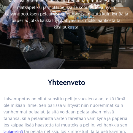
paras valinta monen pelaajan peli-iltaan, mutta esimerkiksi
matkapeliksi ja mökkipeliksi se sopii todella hyvin.
Laivanupotuksen pelaamiseen et tarvitse muuta kuin kynää ja
paperia, jotka kaikki löytyvät yleensä mökkilaatikosta tai
käsilaukusta.
Yhteenveto
Laivanupotus on ollut suosittu peli jo vuosien ajan, eikä tämä
ole mikään ihme. Sen parissa viihtyvät niin nuoremmat kuin
vanhemmat pelaajat, ja sitä voidaan pelata aivan missä
tahansa, sillä pelaamista varten tarvitaan vain kynä ja paperia.
Jos kaipaa lisää haastetta tai muutoksia peliin, voi hankkia sen
tai pelata netissä. Jos kiinnostuit, laita peli käyntiin,
lautapelinä