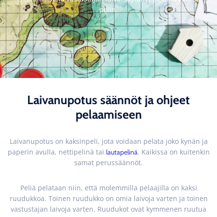
pelin.
Laivanupotus säännöt ja ohjeet
pelaamiseen
Laivanupotus on kaksinpeli, jota voidaan pelata joko kynän ja
paperin avulla, nettipelinä tai
. Kaikissa on kuitenkin
lautapelinä
samat perussäännöt.
Peliä pelataan niin, että molemmilla pelaajilla on kaksi
ruudukkoa. Toinen ruudukko on omia laivoja varten ja toinen
vastustajan laivoja varten. Ruudukot ovat kymmenen ruutua