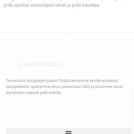
yritä upottaa vastustajasi laivat ja pidä hauskaa.
Tervetuloa lautapelien pariin! Täällä kerromme sinulle erilaisista
lautapeleistä, opetamme sinua pelaamaan niitä ja autamme sinua
löytämään sopivat pelit kaikille.
Pikalinkit