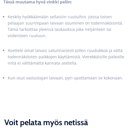
Tässä muutama hyvä vinkki peliin:
Keskity hyökkäämään sellaisiin ruutuihin, joissa toisen
pelaajan suurimpaan laivaan osuminen on todennäköisintä.
Tämä tarkoittaa yleensä laukauksia joka neljänteen tai
viidenteen ruutuun.
Asettele omat laivasi satunnaisesti pitkin ruudukkoa ja vältä
todennäköisten paikkojen käyttämistä. Vierekkäisille paikoille
niitä ei välttämättä kannata asetella.
Kun osut vastustajan laivaan, pyri upottamaan se kokonaan.
Voit pelata myös netissä