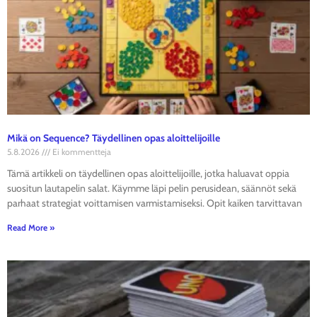
Mikä on Sequence? Täydellinen opas aloittelijoille
5.8.2026
Ei kommentteja
Tämä artikkeli on täydellinen opas aloittelijoille, jotka haluavat oppia
suositun lautapelin salat. Käymme läpi pelin perusidean, säännöt sekä
parhaat strategiat voittamisen varmistamiseksi. Opit kaiken tarvittavan
Read More »