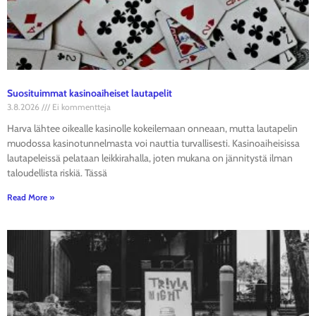
Suosituimmat kasinoaiheiset lautapelit
3.8.2026
Ei kommentteja
Harva lähtee oikealle kasinolle kokeilemaan onneaan, mutta lautapelin
muodossa kasinotunnelmasta voi nauttia turvallisesti. Kasinoaiheisissa
lautapeleissä pelataan leikkirahalla, joten mukana on jännitystä ilman
taloudellista riskiä. Tässä
Read More »