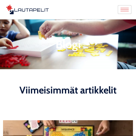
Siirry
suoraan
sisältöön
Blogi
Viimeisimmät artikkelit