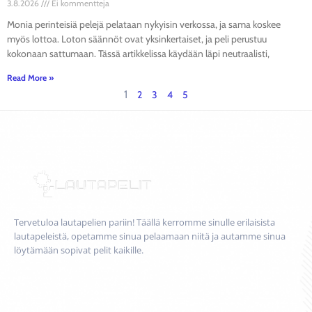
3.8.2026
Ei kommentteja
Monia perinteisiä pelejä pelataan nykyisin verkossa, ja sama koskee
myös lottoa. Loton säännöt ovat yksinkertaiset, ja peli perustuu
kokonaan sattumaan. Tässä artikkelissa käydään läpi neutraalisti,
Read More »
1
2
3
4
5
Tervetuloa lautapelien pariin! Täällä kerromme sinulle erilaisista
lautapeleistä, opetamme sinua pelaamaan niitä ja autamme sinua
löytämään sopivat pelit kaikille.