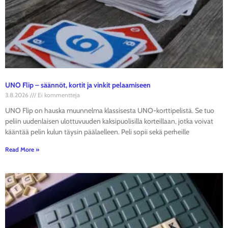
UNO Flip – säännöt, kortit ja vinkit pelaamiseen
3.8.2026
Ei kommentteja
UNO Flip on hauska muunnelma klassisesta UNO-korttipelistä. Se tuo
peliin uudenlaisen ulottuvuuden kaksipuolisilla korteillaan, jotka voivat
kääntää pelin kulun täysin päälaelleen. Peli sopii sekä perheille
Read More »