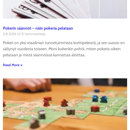
Pokerin säännöt – näin pokeria pelataan
3.8.2026
Ei kommentteja
Pokeri on yksi maailman tunnetuimmista korttipeleistä, ja sen suosio on
säilynyt vuodesta toiseen. Moni kuitenkin pohtii, miten pokeria oikein
pelataan ja mistä säännöissä kannattaa aloittaa.
Read More »