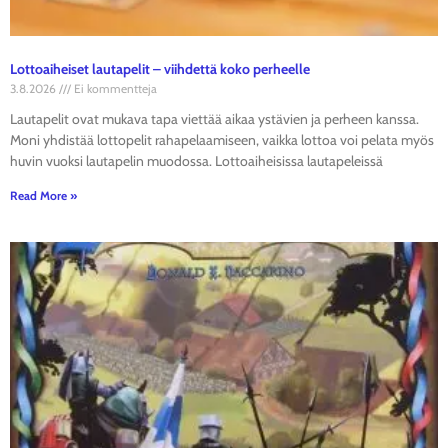
Lottoaiheiset lautapelit – viihdettä koko perheelle
3.8.2026
Ei kommentteja
Lautapelit ovat mukava tapa viettää aikaa ystävien ja perheen kanssa.
Moni yhdistää lottopelit rahapelaamiseen, vaikka lottoa voi pelata myös
huvin vuoksi lautapelin muodossa. Lottoaiheisissa lautapeleissä
Read More »