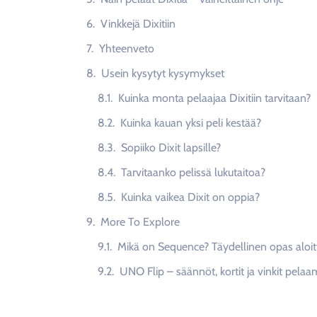
Vinkkejä Dixitiin
Yhteenveto
Usein kysytyt kysymykset
Kuinka monta pelaajaa Dixitiin tarvitaan?
Kuinka kauan yksi peli kestää?
Sopiiko Dixit lapsille?
Tarvitaanko pelissä lukutaitoa?
Kuinka vaikea Dixit on oppia?
More To Explore
Mikä on Sequence? Täydellinen opas aloitte
UNO Flip – säännöt, kortit ja vinkit pela