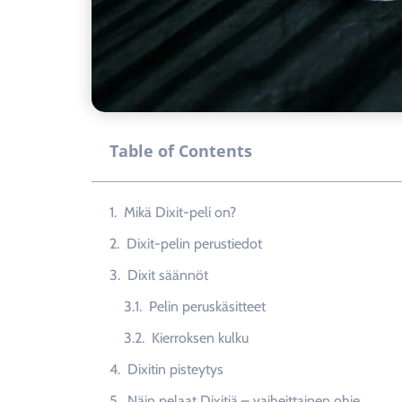
Table of Contents
Mikä Dixit-peli on?
Dixit-pelin perustiedot
Dixit säännöt
Pelin peruskäsitteet
Kierroksen kulku
Dixitin pisteytys
Näin pelaat Dixitiä – vaiheittainen ohje