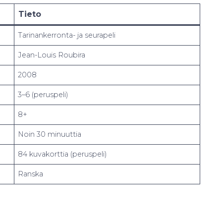
Tieto
Tarinankerronta- ja seurapeli
Jean-Louis Roubira
2008
3–6 (peruspeli)
8+
Noin 30 minuuttia
84 kuvakorttia (peruspeli)
Ranska