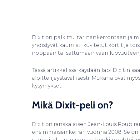
Dixit on palkittu, tarinankerrontaan ja m
yhdistyvät kauniisti kuvitetut kortit ja toi
noppaan tai sattumaan vaan luovuuteen ja
Tässä artikkelissa käydään läpi Dixitin sää
aloittelijaystävällisesti. Mukana ovat myö
kysymykset.
Mikä Dixit-peli on?
Dixit on ranskalaisen Jean-Louis Roubiran
ensimmäisen kerran vuonna 2008. Se on ni
suunniteltu useamman henkilön yhteisee