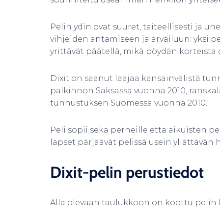
Pelin ydin ovat suuret, taiteellisesti ja u
vihjeiden antamiseen ja arvailuun: yksi pe
yrittävät päätellä, mikä pöydän korteista
Dixit on saanut laajaa kansainvälistä tunn
palkinnon Saksassa vuonna 2010, ranskala
tunnustuksen Suomessa vuonna 2010.
Peli sopii sekä perheille että aikuisten pe
lapset pärjäävät pelissä usein yllättävän 
Dixit-pelin perustiedot
Alla olevaan taulukkoon on koottu pelin k