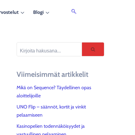
rvostelut
Blogi
Viimeisimmät artikkelit
Mikä on Sequence? Täydellinen opas
aloittelijoille
UNO Flip – säännöt, kortit ja vinkit
pelaamiseen
Kasinopelien todennäköisyydet ja
vastuullinen pelaaminen