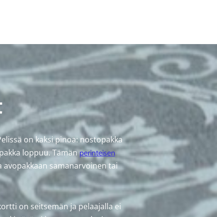
t
 Pelissä on kaksi pinoa: nostopakka
es pakka loppuu. Tämän
perinteisen
ttaa avopakkaan samanarvoinen tai
rtti on seitsemän ja pelaajalla ei