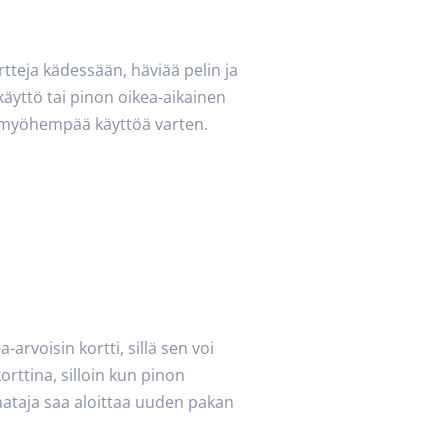
tteja kädessään, häviää pelin ja
käyttö tai pinon oikea-aikainen
eja myöhempää käyttöä varten.
arvoisin kortti, sillä sen voi
rttina, silloin kun pinon
aataja saa aloittaa uuden pakan