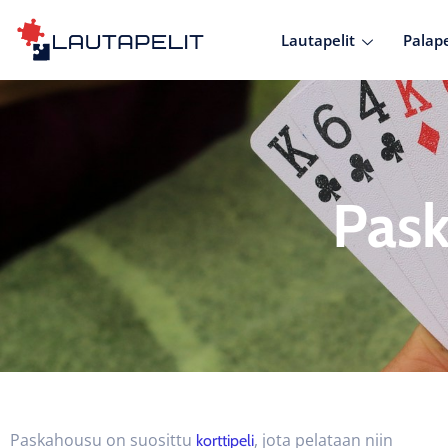
Lautapelit
Palape
Siirry
suoraan
sisältöön
Pas
Paskahousu on suosittu
, jota pelataan niin
korttipeli