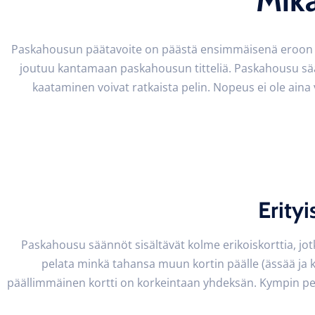
Mikä
Paskahousun päätavoite on päästä ensimmäisenä eroon omis
joutuu kantamaan paskahousun titteliä. Paskahousu säännö
kaataminen voivat ratkaista pelin. Nopeus ei ole aina 
Erityi
Paskahousu säännöt sisältävät kolme erikoiskorttia, jotka
pelata minkä tahansa muun kortin päälle (ässää ja 
päällimmäinen kortti on korkeintaan yhdeksän. Kympin pela