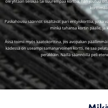
ole yhtään seiskaa tai suurempaa korttia, hän joutuu ot
korttimää
Paskahousu säännöt sisältävät pari erityiskorttia, jotka v
minkä tahansa kortin päälle, ja k
Ässä toimii myös kaatokorttina, jos avopakan päällimmäin
kädessä on useampi samanarvoinen kortti, ne saa pelata 
peräkkäin. Näillä säännöillä peli eten