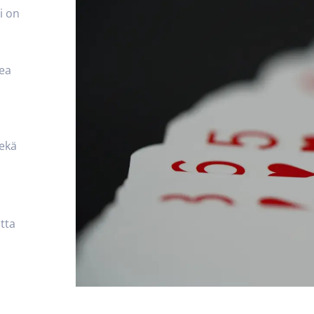
i on
i
dea
sekä
tta